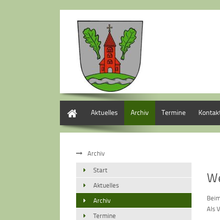
Start
Aktuelles
Archiv
Termine
Kontak
Archiv
Start
We
Aktuelles
Beim
Archiv
Als 
Termine