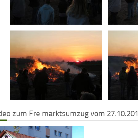
deo zum Freimarktsumzug vom 27.10.20
o
er