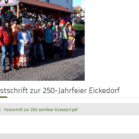
stschrift zur 250-Jahrfeier Eickedorf
ownload File
Festschrift zur 250-Jahrfeier Eickedorf.pdf