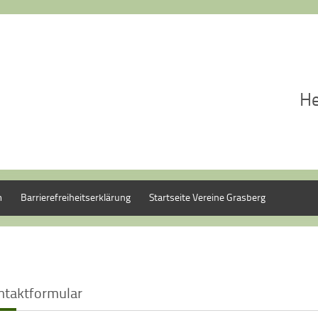
He
m
Barrierefreiheitserklärung
Startseite Vereine Grasberg
ntaktformular