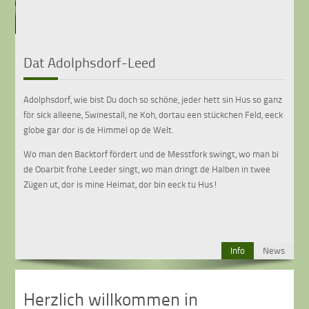
•
•
•
•
•
•
•
•
•
Dat Adolphsdorf-Leed
Adolphsdorf, wie bist Du doch so schöne, jeder hett sin Hus so ganz
för sick alleene, Swinestall, ne Koh, dortau een stückchen Feld, eeck
globe gar dor is de Himmel op de Welt.
Wo man den Backtorf fördert und de Messtfork swingt, wo man bi
de Ooarbit frohe Leeder singt, wo man dringt de Halben in twee
Zügen ut, dor is mine Heimat, dor bin eeck tu Hus!
Info
News
Herzlich willkommen in