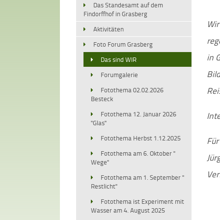
Das Standesamt auf dem
Findorffhof in Grasberg
Wir
Aktivitäten
reg
Foto Forum Grasberg
in 
Das sind WIR
Bil
Forumgalerie
Rei
Fotothema 02.02.2026
Besteck
Int
Fotothema 12. Januar 2026
"Glas"
Fotothema Herbst 1.12.2025
Für
Fotothema am 6. Oktober "
Jür
Wege"
Ver
Fotothema am 1. September "
Restlicht"
Fotothema ist Experiment mit
Wasser am 4. August 2025