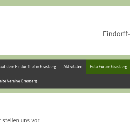
Findorff
uf dem Findorffhof in Grasberg
Aktivitäten
Foto Forum Grasberg
eite Vereine Grasberg
 stellen uns vor