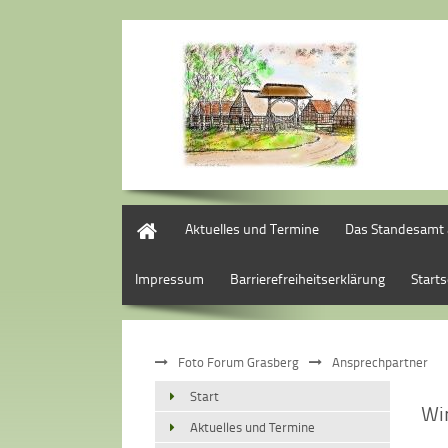
Logo neu
Start
Aktuelles und Termine
Das Standesamt a
Impressum
Barrierefreiheitserklärung
Starts
Foto Forum Grasberg
Ansprechpartner
Start
Wir
Aktuelles und Termine