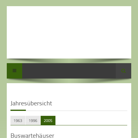
Suche
Jahresübersicht
1963
1996
2005
Buswartehäuser