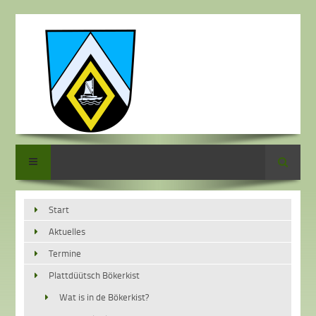
Suche
Start
Aktuelles
Termine
Plattdüütsch Bökerkist
Wat is in de Bökerkist?