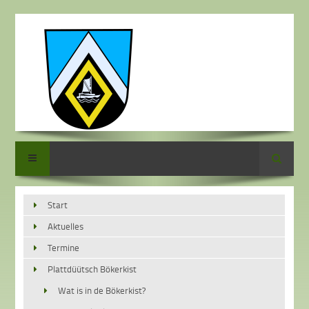
Suche
Start
Aktuelles
Termine
Plattdüütsch Bökerkist
Wat is in de Bökerkist?