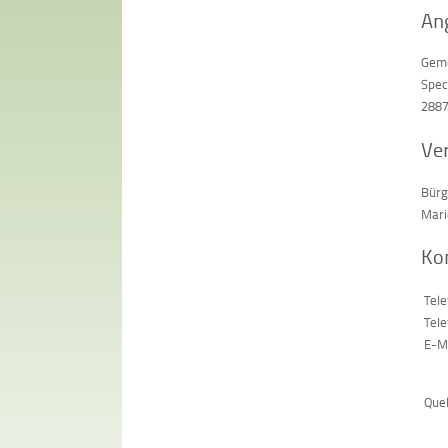
An
Geme
Spec
2887
Ver
Bürg
Mari
Ko
Tele
Tele
E-Ma
Quel