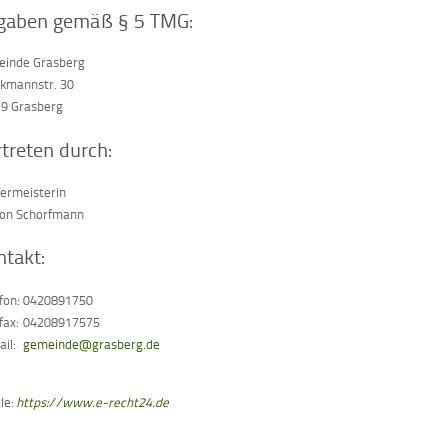
gaben gemäß § 5 TMG:
inde Grasberg
kmannstr. 30
9 Grasberg
treten durch:
ermeisterin
on Schorfmann
ntakt:
fon:
0420891750
fax:
04208917575
il:
gemeinde@grasberg.de
le:
https://www.e-recht24.de