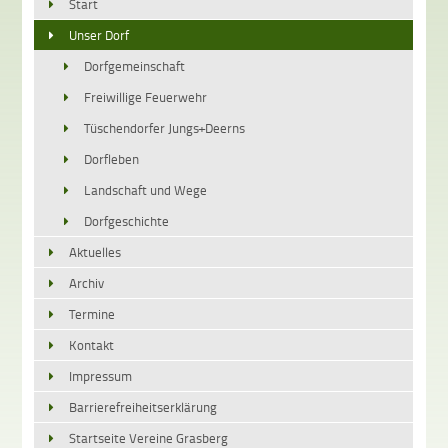
Start
Unser Dorf
Dorfgemeinschaft
Freiwillige Feuerwehr
Tüschendorfer Jungs+Deerns
Dorfleben
Landschaft und Wege
Dorfgeschichte
Aktuelles
Archiv
Termine
Kontakt
Impressum
Barrierefreiheitserklärung
Startseite Vereine Grasberg